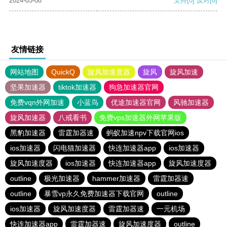
2024-05-08
支持
[0]
反对
[0]
友情链接
网站地图
QuickQ
旋风加速度器
旋风
旋风加速
坚果加速器
tiktok加速器
狗急加速器官网
免费vqn外网加速
小蓝鸟
优途加速器官网
风驰加速器
旋风加速器
八戒看书
免费vps加速器外网苹果版
黑豹加速器
雷霆加器速
蚂蚁加速npv下载官网ios
ios加速器
闪电猫加速器
快连加速器app
ios加速器
旋风加速度器
ios加速器
快连加速器app
旋风加速度器
outline
极光加速器
hammer加速器
雷霆加器速
outline
暴雪vp永久免费加速器下载官网
outline
ios加速器
旋风加速度器
雷霆加器速
一元机场
快连加速器app
雷霆加器速
旋风加速度器
outline