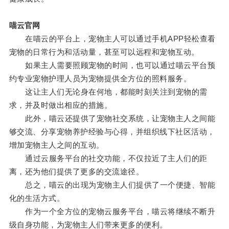
喵云官网
在喵云的平台上，宠物主人可以通过手机APP轻松查看
宠物的日常行为和活动量，甚至可以远程和宠物互动。
如果主人需要照顾宠物的时间，也可以通过喵云平台预
约专业宠物护理人员为宠物提供全方位的照料服务。
这让主人们无论身在何地，都能时刻关注到宠物的需
求，并及时做出相应的措施。
此外，喵云还提供了宠物社交系统，让宠物主人之间能
够交流、分享宠物养护经验与心得，并组织线下社区活动，
增加宠物主人之间的互动。
通过云服务平台的社交功能，不仅拉近了主人们的距
离，还为他们提供了更多的交流途径。
总之，喵云的出现为宠物主人们提供了一个便捷、智能
化的生活方式。
作为一个全方位的宠物云服务平台，喵云将继续不断升
级自身功能，为宠物主人们带来更多的便利。