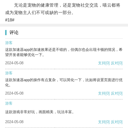
无论是宠物的健康管理，还是宠物社交交流，喵云都将
成为宠物主人们不可或缺的一部分。
#18#
评论
游客
这款加速器app的加速效果还是不错的，但偶尔也会出现卡顿的情况，希
望开发者能够优化一下。
2024-05-08
支持
[0]
反对
[0]
游客
这款加速器app的操作有点复杂，可以简化一下，比如将设置页面进行优
化。
2024-05-08
支持
[0]
反对
[0]
游客
这款游戏非常好玩，画面精美，玩法丰富。
2024-05-08
支持
[0]
反对
[0]