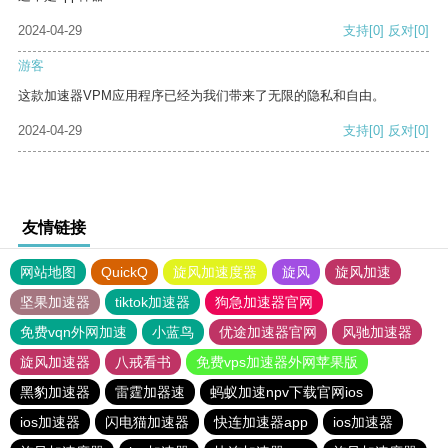
2024-04-29
支持
[0]
反对
[0]
游客
这款加速器VPM应用程序已经为我们带来了无限的隐私和自由。
2024-04-29
支持
[0]
反对
[0]
友情链接
网站地图
QuickQ
旋风加速度器
旋风
旋风加速
坚果加速器
tiktok加速器
狗急加速器官网
免费vqn外网加速
小蓝鸟
优途加速器官网
风驰加速器
旋风加速器
八戒看书
免费vps加速器外网苹果版
黑豹加速器
雷霆加器速
蚂蚁加速npv下载官网ios
ios加速器
闪电猫加速器
快连加速器app
ios加速器