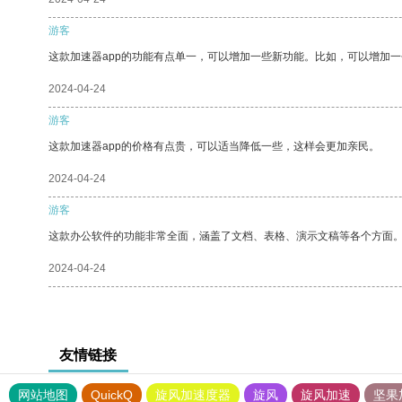
游客
这款加速器app的功能有点单一，可以增加一些新功能。比如，可以增加
2024-04-24
游客
这款加速器app的价格有点贵，可以适当降低一些，这样会更加亲民。
2024-04-24
游客
这款办公软件的功能非常全面，涵盖了文档、表格、演示文稿等各个方面
2024-04-24
友情链接
网站地图
QuickQ
旋风加速度器
旋风
旋风加速
坚果