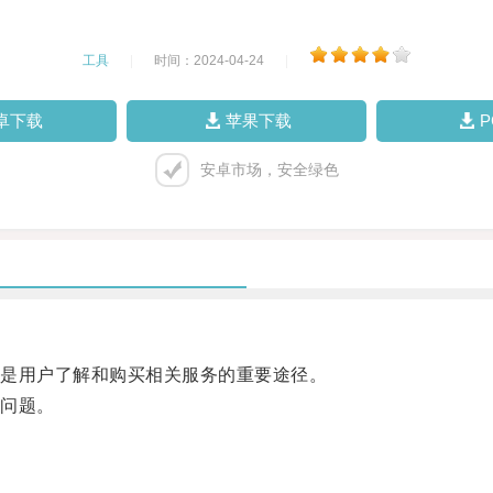
工具
|
时间：2024-04-24
|
卓下载
苹果下载
安卓市场，安全绿色
是用户了解和购买相关服务的重要途径。
问题。