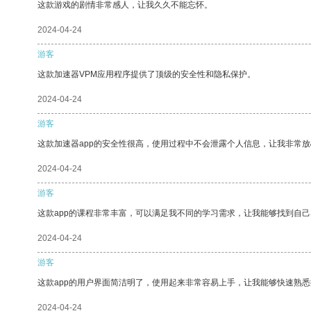
这款游戏的剧情非常感人，让我久久不能忘怀。
2024-04-24
游客
这款加速器VPM应用程序提供了顶级的安全性和隐私保护。
2024-04-24
游客
这款加速器app的安全性很高，使用过程中不会泄露个人信息，让我非常放
2024-04-24
游客
这款app的课程非常丰富，可以满足我不同的学习需求，让我能够找到自
2024-04-24
游客
这款app的用户界面简洁明了，使用起来非常容易上手，让我能够快速熟
2024-04-24