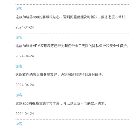
游客
这款加速器app的客服很贴心，遇到问题都能及时解决，服务态度非常好。
2024-04-24
游客
这款加速器VPM应用程序已经为我们带来了无限的隐私保护和安全性保护
2024-04-24
游客
这款软件的售后服务非常好，遇到问题都能得到及时解决。
2024-04-24
游客
这款app的视频资源非常丰富，可以满足我不同的娱乐需求。
2024-04-24
游客