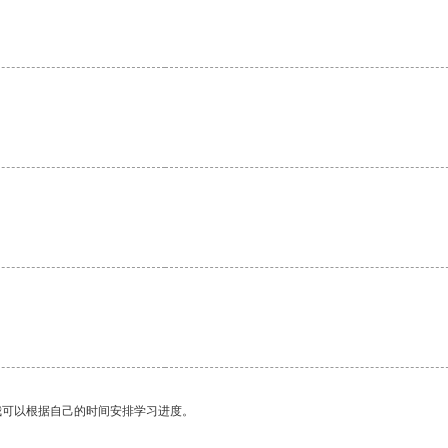
我可以根据自己的时间安排学习进度。