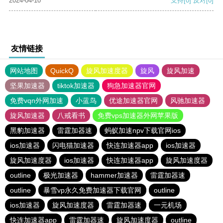
2024-04-10
支持
[0]
反对
[0]
友情链接
网站地图
QuickQ
旋风加速度器
旋风
旋风加速
坚果加速器
tiktok加速器
狗急加速器官网
免费vqn外网加速
小蓝鸟
优途加速器官网
风驰加速器
旋风加速器
八戒看书
免费vps加速器外网苹果版
黑豹加速器
雷霆加器速
蚂蚁加速npv下载官网ios
ios加速器
闪电猫加速器
快连加速器app
ios加速器
旋风加速度器
ios加速器
快连加速器app
旋风加速度器
outline
极光加速器
hammer加速器
雷霆加器速
outline
暴雪vp永久免费加速器下载官网
outline
ios加速器
旋风加速度器
雷霆加器速
一元机场
快连加速器app
雷霆加器速
旋风加速度器
outline