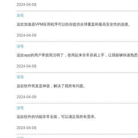
2024-04-09
游客
这款加速器VPM应用程序可以给你提供全球覆盖和最高安全性的连接。
2024-04-09
游客
这款app的用户界面简洁明了，使用起来非常容易上手，让我能够快速熟悉
2024-04-09
游客
这款软件简直是神器，解决了我所有问题。
2024-04-09
游客
这款软件的功能非常全面，可以满足我所有需求。
2024-04-09