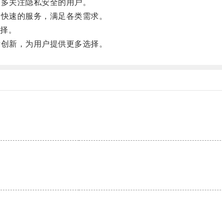
多关注隐私安全的用户。
快速的服务，满足各类需求。
择。
创新，为用户提供更多选择。