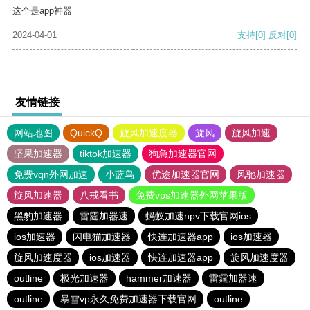
这个是app神器
2024-04-01
支持
[0]
反对
[0]
友情链接
网站地图
QuickQ
旋风加速度器
旋风
旋风加速
坚果加速器
tiktok加速器
狗急加速器官网
免费vqn外网加速
小蓝鸟
优途加速器官网
风驰加速器
旋风加速器
八戒看书
免费vps加速器外网苹果版
黑豹加速器
雷霆加器速
蚂蚁加速npv下载官网ios
ios加速器
闪电猫加速器
快连加速器app
ios加速器
旋风加速度器
ios加速器
快连加速器app
旋风加速度器
outline
极光加速器
hammer加速器
雷霆加器速
outline
暴雪vp永久免费加速器下载官网
outline