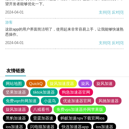
望开发者能够优化一下。
2024-04-01
支持
[0]
反对
[0]
游客
这款app的用户界面简洁明了，使用起来非常容易上手，让我能够快速熟
悉操作。
2024-04-01
支持
[0]
反对
[0]
友情链接
网站地图
QuickQ
旋风加速度器
旋风
旋风加速
坚果加速器
tiktok加速器
狗急加速器官网
免费vqn外网加速
小蓝鸟
优途加速器官网
风驰加速器
旋风加速器
八戒看书
免费vps加速器外网苹果版
黑豹加速器
雷霆加器速
蚂蚁加速npv下载官网ios
ios加速器
闪电猫加速器
快连加速器app
ios加速器