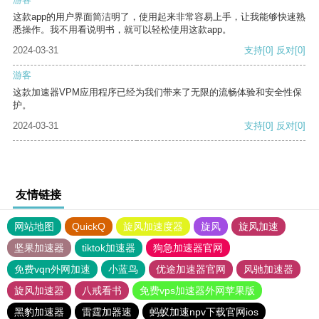
这款app的用户界面简洁明了，使用起来非常容易上手，让我能够快速熟
悉操作。我不用看说明书，就可以轻松使用这款app。
2024-03-31
支持
[0]
反对
[0]
游客
这款加速器VPM应用程序已经为我们带来了无限的流畅体验和安全性保
护。
2024-03-31
支持
[0]
反对
[0]
友情链接
网站地图
QuickQ
旋风加速度器
旋风
旋风加速
坚果加速器
tiktok加速器
狗急加速器官网
免费vqn外网加速
小蓝鸟
优途加速器官网
风驰加速器
旋风加速器
八戒看书
免费vps加速器外网苹果版
黑豹加速器
雷霆加器速
蚂蚁加速npv下载官网ios