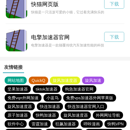
快猫网页版
下载
快猫是一只活泼可爱的小猫，它过着充满快乐的生活。它喜欢玩
电擎加速器官网
下载
电擎加速器是一款颠覆传统汽车加速性能的科技创新产品，通过
友情链接
网站地图
QuickQ
旋风加速度器
旋风加速
坚果加速器
tiktok加速器
狗急加速器官网
免费vqn外网加速
小蓝鸟
免费vps加速器外网苹果版
旋风加速度器
快连加速器
快连加速器官网入口
原子加速器
快鸭加速器
旋风加速度器
外网网址导航
软件中心
雷霆加速
狂飙加速器
哔咔漫画
快鸭VPN