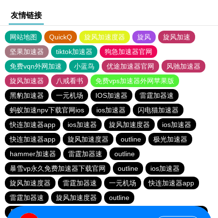
友情链接
网站地图
QuickQ
旋风加速度器
旋风
旋风加速
坚果加速器
tiktok加速器
狗急加速器官网
免费vqn外网加速
小蓝鸟
优途加速器官网
风驰加速器
旋风加速器
八戒看书
免费vps加速器外网苹果版
黑豹加速器
一元机场
IOS加速器
雷霆加器速
蚂蚁加速npv下载官网ios
ios加速器
闪电猫加速器
快连加速器app
ios加速器
旋风加速度器
ios加速器
快连加速器app
旋风加速度器
outline
极光加速器
hammer加速器
雷霆加器速
outline
暴雪vp永久免费加速器下载官网
outline
ios加速器
旋风加速度器
雷霆加器速
一元机场
快连加速器app
雷霆加器速
旋风加速度器
outline
暴雪vp永久免费加速器下载官网
黑洞加速
快连加速器app