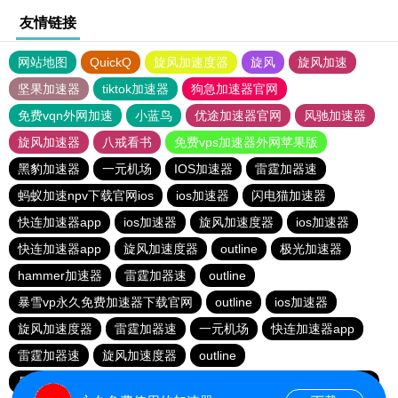
友情链接
网站地图
QuickQ
旋风加速度器
旋风
旋风加速
坚果加速器
tiktok加速器
狗急加速器官网
免费vqn外网加速
小蓝鸟
优途加速器官网
风驰加速器
旋风加速器
八戒看书
免费vps加速器外网苹果版
黑豹加速器
一元机场
IOS加速器
雷霆加器速
蚂蚁加速npv下载官网ios
ios加速器
闪电猫加速器
快连加速器app
ios加速器
旋风加速度器
ios加速器
快连加速器app
旋风加速度器
outline
极光加速器
hammer加速器
雷霆加器速
outline
暴雪vp永久免费加速器下载官网
outline
ios加速器
旋风加速度器
雷霆加器速
一元机场
快连加速器app
雷霆加器速
旋风加速度器
outline
暴雪vp永久免费加速器下载官网
黑洞加速
快连加速器app