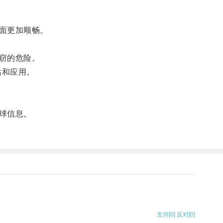
面更加顺畅。
窃的危险。
站和应用。
球信息。
支持
[0]
反对
[0]